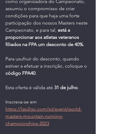
como organizadora do Campeonato, 
assumiu o compromisso de criar 
condições para que haja uma forte 
participação dos nossos Masters neste 
Campeonato, e para tal, 
está a 
proporcionar aos atletas veteranos 
filiados na FPA um desconto de 40%
. 
Para usufruir do desconto, quando 
estiver a efetuar a inscrição, coloque o 
código FPA40
.
Esta oferta é válida até 
31 de julho
. 
Inscreva-se em 
https://lap2go.com/pt/event/world-
masters-mountain-running-
championships-2023