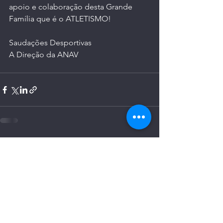
apoio e colaboração desta Grande 
Família que é o ATLETISMO!
Saudações Desportivas
A Direção da ANAV
Ver tudo
Posts recentes