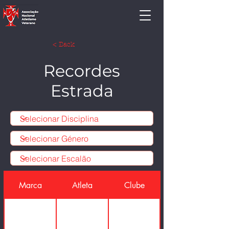
< Back
Recordes
Estrada
Marca
Atleta
Clube